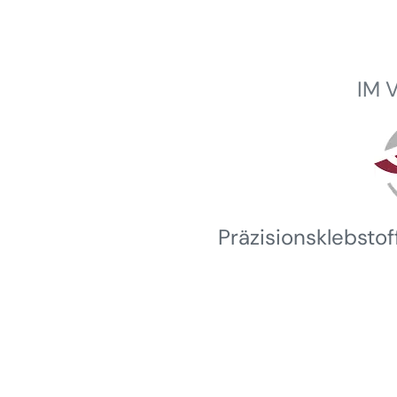
IM 
Winterhalder
Präzisionsklebsto