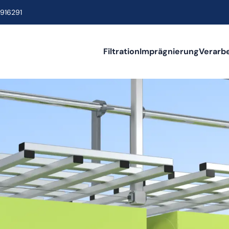
916291
Filtration
Imprägnierung
Verarb