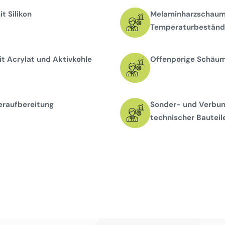
t Silikon
Melaminharzschaums
Temperaturbeständi
t Acrylat und Aktivkohle
Offenporige Schäume
eraufbereitung
Sonder- und Verbun
technischer Bauteil