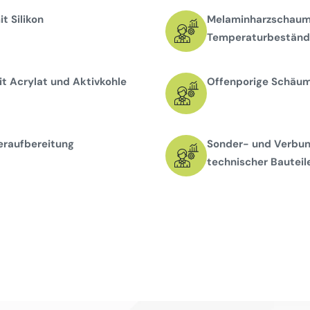
t Silikon
Melaminharzschaums
Temperaturbeständi
t Acrylat und Aktivkohle
Offenporige Schäume
eraufbereitung
Sonder- und Verbun
technischer Bauteil