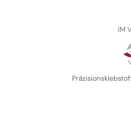
IM 
Winterhalder
Präzisionsklebsto