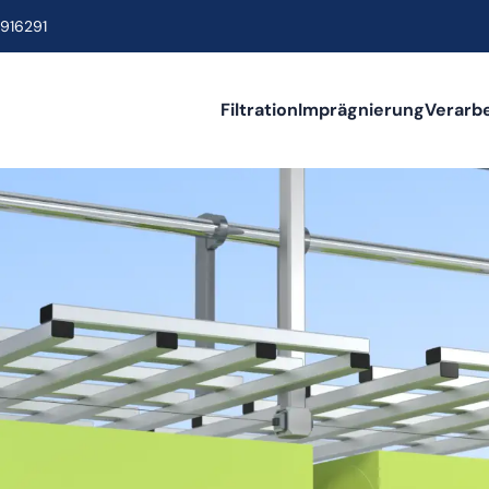
916291
Filtration
Imprägnierung
Verarb