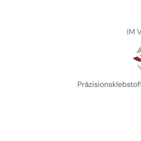
IM 
Winterhalder
Präzisionsklebsto