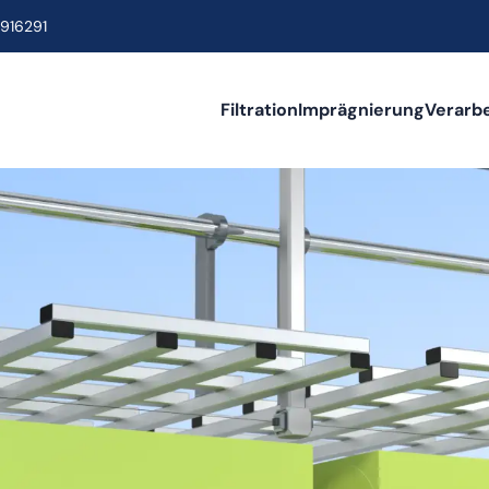
916291
Filtration
Imprägnierung
Verarb