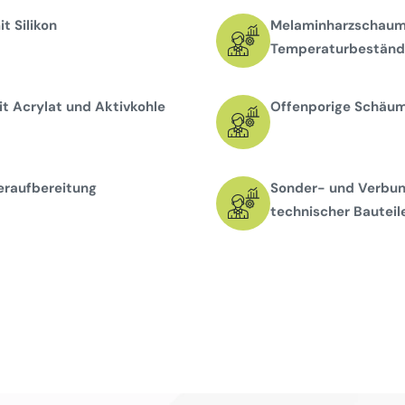
t Silikon
Melaminharzschaums
Temperaturbeständi
t Acrylat und Aktivkohle
Offenporige Schäume
eraufbereitung
Sonder- und Verbun
technischer Bauteil