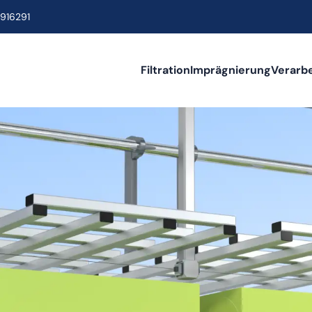
916291
Filtration
Imprägnierung
Verarb