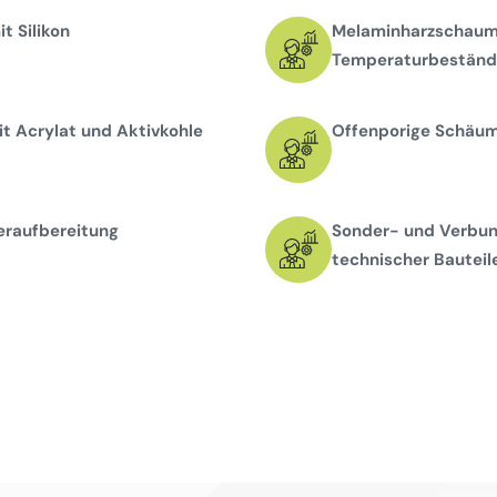
t Silikon
Melaminharzschaums
Temperaturbeständi
t Acrylat und Aktivkohle
Offenporige Schäume
eraufbereitung
Sonder- und Verbun
technischer Bauteil