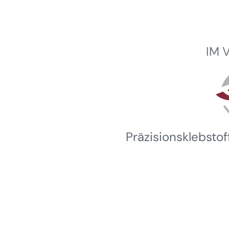
IM 
Winterhalder
Präzisionsklebsto