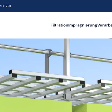
916291
Filtration
Imprägnierung
Verarb