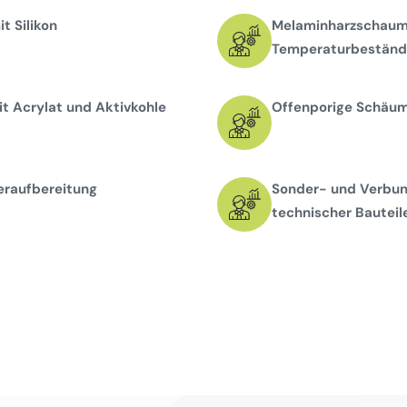
t Silikon
Melaminharzschaums
Temperaturbeständi
t Acrylat und Aktivkohle
Offenporige Schäume
eraufbereitung
Sonder- und Verbun
technischer Bauteil