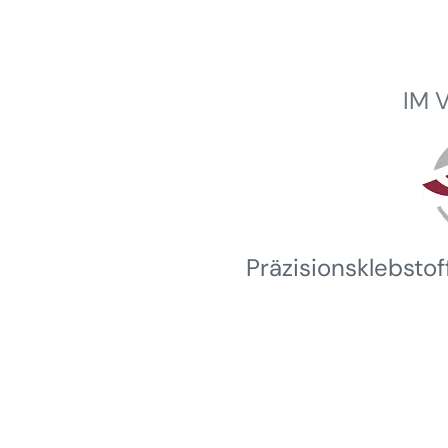
IM 
Winterhalder
Präzisionsklebsto