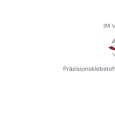
IM 
Winterhalder
Präzisionsklebsto