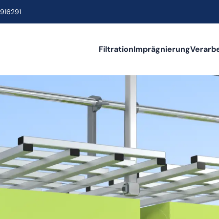
916291
Filtration
Imprägnierung
Verarb