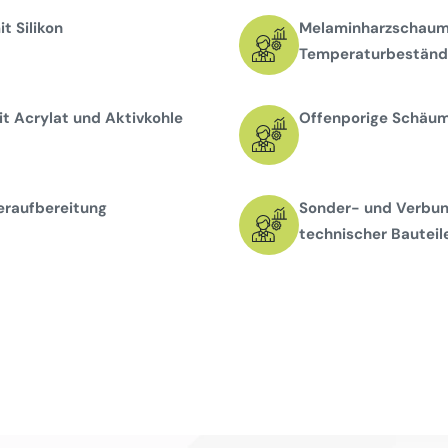
t Silikon
Melaminharzschaums
Temperaturbeständi
t Acrylat und Aktivkohle
Offenporige Schäume
eraufbereitung
Sonder- und Verbun
technischer Bauteil