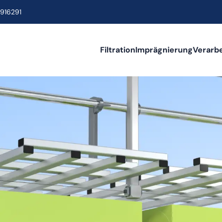
916291
Filtration
Imprägnierung
Verarb