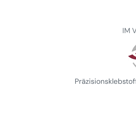
IM 
Winterhalder
Präzisionsklebsto