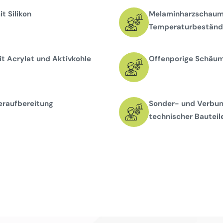
t Silikon
Melaminharzschaums
Temperaturbeständi
t Acrylat und Aktivkohle
Offenporige Schäume
eraufbereitung
Sonder- und Verbun
technischer Bauteil