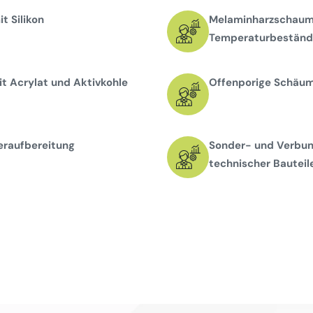
t Silikon
Melaminharzschaums
Temperaturbeständi
t Acrylat und Aktivkohle
Offenporige Schäume
eraufbereitung
Sonder- und Verbun
technischer Bauteil