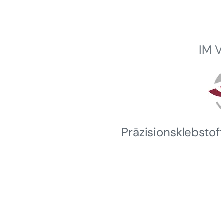
IM 
Winterhalder
Präzisionsklebsto