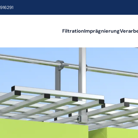
916291
Filtration
Imprägnierung
Verarb