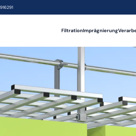
916291
Filtration
Imprägnierung
Verarb