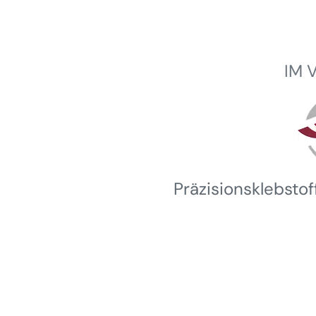
IM 
Winterhalder
Präzisionsklebsto