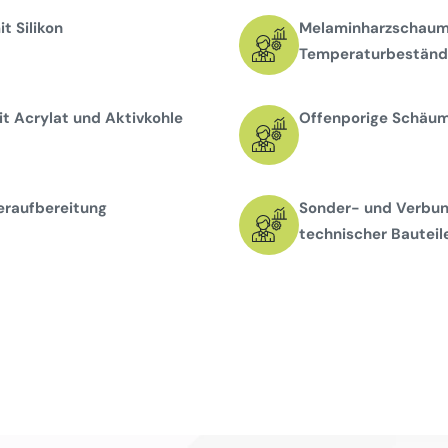
t Silikon
Melaminharzschaums
Temperaturbeständi
t Acrylat und Aktivkohle
Offenporige Schäume
eraufbereitung
Sonder- und Verbun
technischer Bauteil